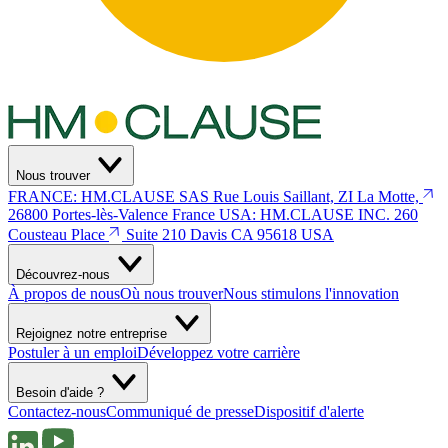
Nous trouver
FRANCE: HM.CLAUSE SAS
Rue Louis Saillant, ZI La Motte,
26800 Portes-lès-Valence
France
USA: HM.CLAUSE INC.
260
Cousteau Place
Suite 210 Davis
CA 95618 USA
Découvrez-nous
À propos de nous
Où nous trouver
Nous stimulons l'innovation
Rejoignez notre entreprise
Postuler à un emploi
Développez votre carrière
Besoin d'aide ?
Contactez-nous
Communiqué de presse
Dispositif d'alerte