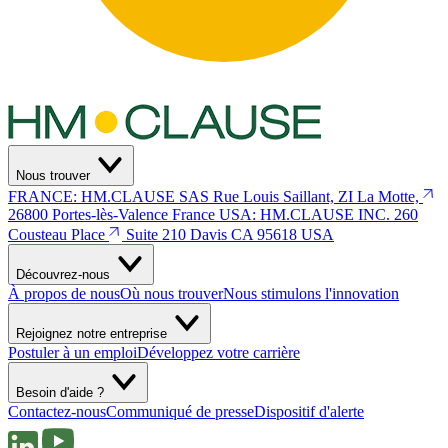
Nous trouver
FRANCE: HM.CLAUSE SAS
Rue Louis Saillant, ZI La Motte,
26800 Portes-lès-Valence
France
USA: HM.CLAUSE INC.
260
Cousteau Place
Suite 210 Davis
CA 95618 USA
Découvrez-nous
À propos de nous
Où nous trouver
Nous stimulons l'innovation
Rejoignez notre entreprise
Postuler à un emploi
Développez votre carrière
Besoin d'aide ?
Contactez-nous
Communiqué de presse
Dispositif d'alerte