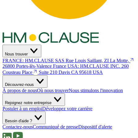
Nous trouver
FRANCE: HM.CLAUSE SAS
Rue Louis Saillant, ZI La Motte,
26800 Portes-lès-Valence
France
USA: HM.CLAUSE INC.
260
Cousteau Place
Suite 210 Davis
CA 95618 USA
Découvrez-nous
À propos de nous
Où nous trouver
Nous stimulons l'innovation
Rejoignez notre entreprise
Postuler à un emploi
Développez votre carrière
Besoin d'aide ?
Contactez-nous
Communiqué de presse
Dispositif d'alerte