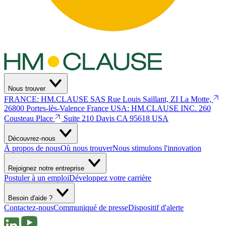
Nous trouver
FRANCE: HM.CLAUSE SAS
Rue Louis Saillant, ZI La Motte,
26800 Portes-lès-Valence
France
USA: HM.CLAUSE INC.
260
Cousteau Place
Suite 210 Davis
CA 95618 USA
Découvrez-nous
À propos de nous
Où nous trouver
Nous stimulons l'innovation
Rejoignez notre entreprise
Postuler à un emploi
Développez votre carrière
Besoin d'aide ?
Contactez-nous
Communiqué de presse
Dispositif d'alerte