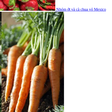
Nhóm ớt và cà chua vỏ Mexico