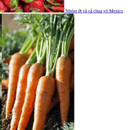
Nhóm ớt và cà chua vỏ Mexico