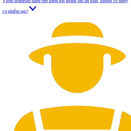
Vườn ươm
Bạn đang tìm kiếm hạt giống rau an toàn, không có nguy
cơ nhiễm tạp?