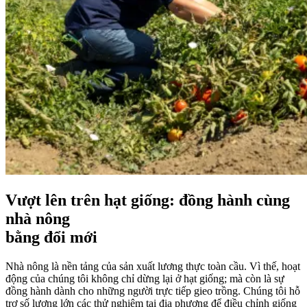
Vượt lên trên hạt giống: đồng hành cùng
nhà nông
bằng đổi mới
Nhà nông là nền tảng của sản xuất lương thực toàn cầu. Vì thế, hoạt
động của chúng tôi không chỉ dừng lại ở hạt giống; mà còn là sự
đồng hành dành cho những người trực tiếp gieo trồng. Chúng tôi hỗ
trợ số lượng lớn các thử nghiệm tại địa phương để điều chỉnh giống