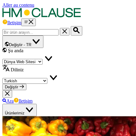
Aller au contenu
Iletişim
Değiştir -
TR
Şu anda
Diliniz
Değiştir
Ara
Iletişim
Ürünlerimiz