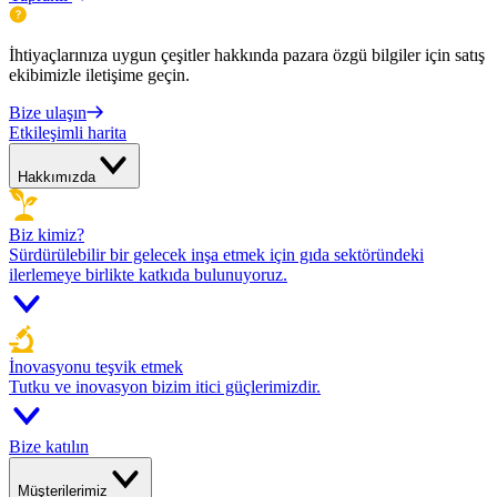
İhtiyaçlarınıza uygun çeşitler hakkında pazara özgü bilgiler için satış
ekibimizle iletişime geçin.
Bize ulaşın
Etkileşimli harita
Hakkımızda
Biz kimiz?
Sürdürülebilir bir gelecek inşa etmek için gıda sektöründeki
ilerlemeye birlikte katkıda bulunuyoruz.
İnovasyonu teşvik etmek
Tutku ve inovasyon bizim itici güçlerimizdir.
Bize katılın
Müşterilerimiz