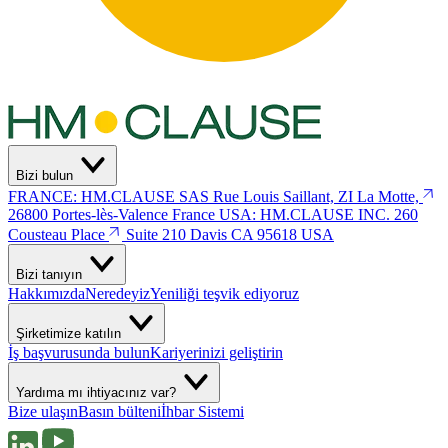
Bizi bulun
FRANCE: HM.CLAUSE SAS
Rue Louis Saillant, ZI La Motte,
26800 Portes-lès-Valence
France
USA: HM.CLAUSE INC.
260
Cousteau Place
Suite 210 Davis
CA 95618 USA
Bizi tanıyın
Hakkımızda
Neredeyiz
Yeniliği teşvik ediyoruz
Şirketimize katılın
İş başvurusunda bulun
Kariyerinizi geliştirin
Yardıma mı ihtiyacınız var?
Bize ulaşın
Basın bülteni
İhbar Sistemi