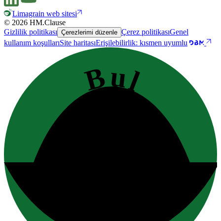
Limagrain web sitesi
© 2026 HM.Clause
Gizlilik politikası
Çerez politikası
Genel
Çerezlerimi düzenle
kullanım koşulları
Site haritası
Erişilebilirlik: kısmen uyumlu
Bul
iletişim