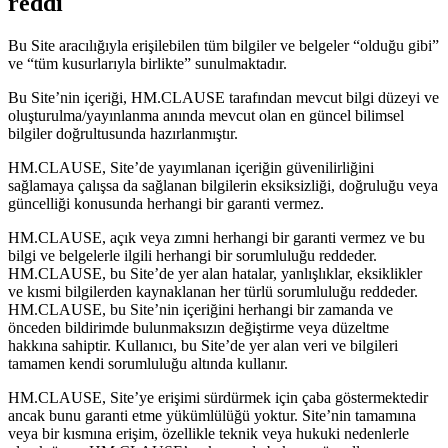
reddi
Bu Site aracılığıyla erişilebilen tüm bilgiler ve belgeler “olduğu gibi”
ve “tüm kusurlarıyla birlikte” sunulmaktadır.
Bu Site’nin içeriği, HM.CLAUSE tarafından mevcut bilgi düzeyi ve
oluşturulma/yayınlanma anında mevcut olan en güncel bilimsel
bilgiler doğrultusunda hazırlanmıştır.
HM.CLAUSE, Site’de yayımlanan içeriğin güvenilirliğini
sağlamaya çalışsa da sağlanan bilgilerin eksiksizliği, doğruluğu veya
güncelliği konusunda herhangi bir garanti vermez.
HM.CLAUSE, açık veya zımni herhangi bir garanti vermez ve bu
bilgi ve belgelerle ilgili herhangi bir sorumluluğu reddeder.
HM.CLAUSE, bu Site’de yer alan hatalar, yanlışlıklar, eksiklikler
ve kısmi bilgilerden kaynaklanan her türlü sorumluluğu reddeder.
HM.CLAUSE, bu Site’nin içeriğini herhangi bir zamanda ve
önceden bildirimde bulunmaksızın değiştirme veya düzeltme
hakkına sahiptir. Kullanıcı, bu Site’de yer alan veri ve bilgileri
tamamen kendi sorumluluğu altında kullanır.
HM.CLAUSE, Site’ye erişimi sürdürmek için çaba göstermektedir
ancak bunu garanti etme yükümlülüğü yoktur. Site’nin tamamına
veya bir kısmına erişim, özellikle teknik veya hukuki nedenlerle