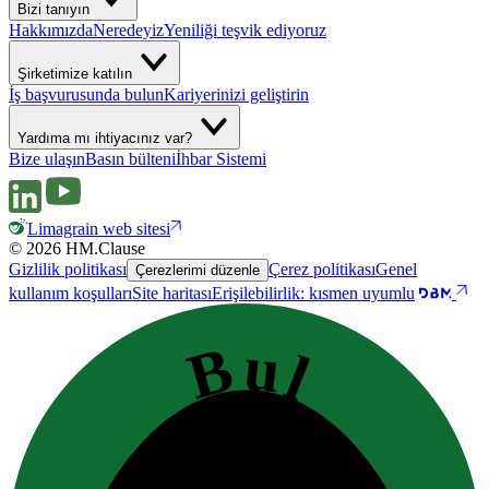
Bizi tanıyın
Hakkımızda
Neredeyiz
Yeniliği teşvik ediyoruz
Şirketimize katılın
İş başvurusunda bulun
Kariyerinizi geliştirin
Yardıma mı ihtiyacınız var?
Bize ulaşın
Basın bülteni
İhbar Sistemi
Limagrain web sitesi
© 2026 HM.Clause
Gizlilik politikası
Çerez politikası
Genel
Çerezlerimi düzenle
kullanım koşulları
Site haritası
Erişilebilirlik: kısmen uyumlu
Bul