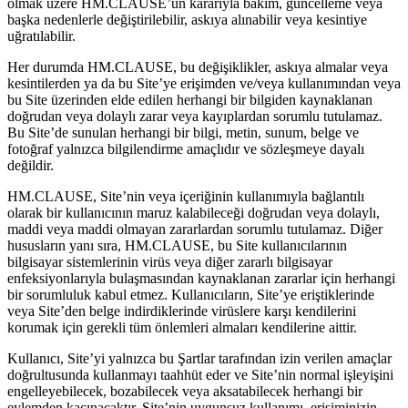
olmak üzere HM.CLAUSE’un kararıyla bakım, güncelleme veya
başka nedenlerle değiştirilebilir, askıya alınabilir veya kesintiye
uğratılabilir.
Her durumda HM.CLAUSE, bu değişiklikler, askıya almalar veya
kesintilerden ya da bu Site’ye erişimden ve/veya kullanımından veya
bu Site üzerinden elde edilen herhangi bir bilgiden kaynaklanan
doğrudan veya dolaylı zarar veya kayıplardan sorumlu tutulamaz.
Bu Site’de sunulan herhangi bir bilgi, metin, sunum, belge ve
fotoğraf yalnızca bilgilendirme amaçlıdır ve sözleşmeye dayalı
değildir.
HM.CLAUSE, Site’nin veya içeriğinin kullanımıyla bağlantılı
olarak bir kullanıcının maruz kalabileceği doğrudan veya dolaylı,
maddi veya maddi olmayan zararlardan sorumlu tutulamaz. Diğer
hususların yanı sıra, HM.CLAUSE, bu Site kullanıcılarının
bilgisayar sistemlerinin virüs veya diğer zararlı bilgisayar
enfeksiyonlarıyla bulaşmasından kaynaklanan zararlar için herhangi
bir sorumluluk kabul etmez. Kullanıcıların, Site’ye eriştiklerinde
veya Site’den belge indirdiklerinde virüslere karşı kendilerini
korumak için gerekli tüm önlemleri almaları kendilerine aittir.
Kullanıcı, Site’yi yalnızca bu Şartlar tarafından izin verilen amaçlar
doğrultusunda kullanmayı taahhüt eder ve Site’nin normal işleyişini
engelleyebilecek, bozabilecek veya aksatabilecek herhangi bir
eylemden kaçınacaktır. Site’nin uygunsuz kullanımı, erişiminizin