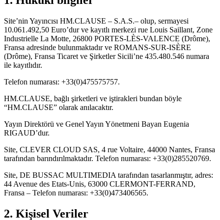
Site’nin Yayıncısı HM.CLAUSE – S.A.S.– olup, sermayesi
10.061.492,50 Euro’dur ve kayıtlı merkezi rue Louis Saillant, Zone
Industrielle La Motte, 26800 PORTES-LÈS-VALENCE (Drôme),
Fransa adresinde bulunmaktadır ve ROMANS-SUR-ISÈRE
(Drôme), Fransa Ticaret ve Şirketler Sicili’ne 435.480.546 numara
ile kayıtlıdır.
Telefon numarası: +33(0)475575757.
HM.CLAUSE, bağlı şirketleri ve iştirakleri bundan böyle
“HM.CLAUSE” olarak anılacaktır.
Yayın Direktörü ve Genel Yayın Yönetmeni Bayan Eugenia
RIGAUD’dur.
Site, CLEVER CLOUD SAS, 4 rue Voltaire, 44000 Nantes, Fransa
tarafından barındırılmaktadır. Telefon numarası: +33(0)285520769.
Site, DE BUSSAC MULTIMEDIA tarafından tasarlanmıştır, adres:
44 Avenue des Etats-Unis, 63000 CLERMONT-FERRAND,
Fransa – Telefon numarası: +33(0)473406565.
2. Kişisel Veriler