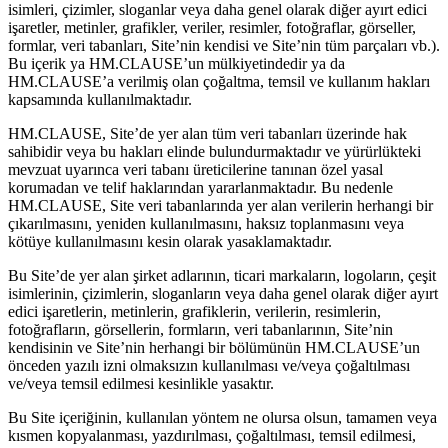
isimleri, çizimler, sloganlar veya daha genel olarak diğer ayırt edici
işaretler, metinler, grafikler, veriler, resimler, fotoğraflar, görseller,
formlar, veri tabanları, Site’nin kendisi ve Site’nin tüm parçaları vb.).
Bu içerik ya HM.CLAUSE’un mülkiyetindedir ya da
HM.CLAUSE’a verilmiş olan çoğaltma, temsil ve kullanım hakları
kapsamında kullanılmaktadır.
HM.CLAUSE, Site’de yer alan tüm veri tabanları üzerinde hak
sahibidir veya bu hakları elinde bulundurmaktadır ve yürürlükteki
mevzuat uyarınca veri tabanı üreticilerine tanınan özel yasal
korumadan ve telif haklarından yararlanmaktadır. Bu nedenle
HM.CLAUSE, Site veri tabanlarında yer alan verilerin herhangi bir
çıkarılmasını, yeniden kullanılmasını, haksız toplanmasını veya
kötüye kullanılmasını kesin olarak yasaklamaktadır.
Bu Site’de yer alan şirket adlarının, ticari markaların, logoların, çeşit
isimlerinin, çizimlerin, sloganların veya daha genel olarak diğer ayırt
edici işaretlerin, metinlerin, grafiklerin, verilerin, resimlerin,
fotoğrafların, görsellerin, formların, veri tabanlarının, Site’nin
kendisinin ve Site’nin herhangi bir bölümünün HM.CLAUSE’un
önceden yazılı izni olmaksızın kullanılması ve/veya çoğaltılması
ve/veya temsil edilmesi kesinlikle yasaktır.
Bu Site içeriğinin, kullanılan yöntem ne olursa olsun, tamamen veya
kısmen kopyalanması, yazdırılması, çoğaltılması, temsil edilmesi,