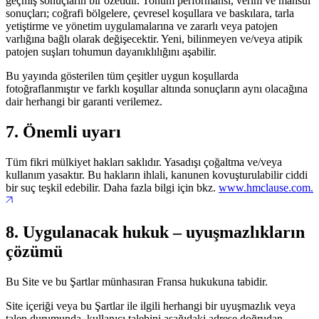
geçmiş sonuçların bir özetidir. Tohum performansı, verim ve mahsul
sonuçları; coğrafi bölgelere, çevresel koşullara ve baskılara, tarla
yetiştirme ve yönetim uygulamalarına ve zararlı veya patojen
varlığına bağlı olarak değişecektir. Yeni, bilinmeyen ve/veya atipik
patojen suşları tohumun dayanıklılığını aşabilir.
Bu yayında gösterilen tüm çeşitler uygun koşullarda
fotoğraflanmıştır ve farklı koşullar altında sonuçların aynı olacağına
dair herhangi bir garanti verilemez.
7. Önemli uyarı
Tüm fikri mülkiyet hakları saklıdır. Yasadışı çoğaltma ve/veya
kullanım yasaktır. Bu hakların ihlali, kanunen kovuşturulabilir ciddi
bir suç teşkil edebilir. Daha fazla bilgi için bkz.
www.hmclause.com.
8. Uygulanacak hukuk – uyuşmazlıkların
çözümü
Bu Site ve bu Şartlar münhasıran Fransa hukukuna tabidir.
Site içeriği veya bu Şartlar ile ilgili herhangi bir uyuşmazlık veya
talep durumunda, kullanıcı talebini aşağıdaki adrese doğrudan