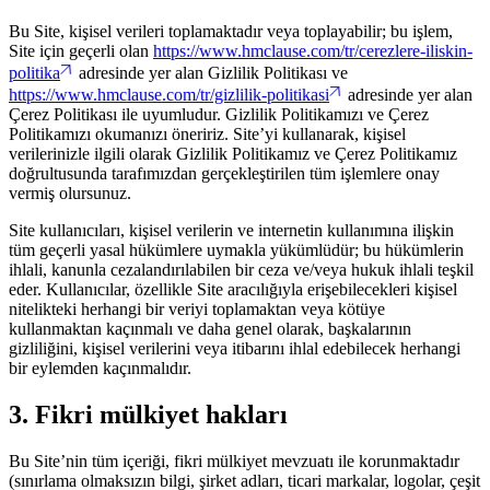
Bu Site, kişisel verileri toplamaktadır veya toplayabilir; bu işlem,
Site için geçerli olan
https://www.hmclause.com/tr/cerezlere-iliskin-
politika
adresinde yer alan Gizlilik Politikası ve
https://www.hmclause.com/tr/gizlilik-politikasi
adresinde yer alan
Çerez Politikası ile uyumludur. Gizlilik Politikamızı ve Çerez
Politikamızı okumanızı öneririz. Site’yi kullanarak, kişisel
verilerinizle ilgili olarak Gizlilik Politikamız ve Çerez Politikamız
doğrultusunda tarafımızdan gerçekleştirilen tüm işlemlere onay
vermiş olursunuz.
Site kullanıcıları, kişisel verilerin ve internetin kullanımına ilişkin
tüm geçerli yasal hükümlere uymakla yükümlüdür; bu hükümlerin
ihlali, kanunla cezalandırılabilen bir ceza ve/veya hukuk ihlali teşkil
eder. Kullanıcılar, özellikle Site aracılığıyla erişebilecekleri kişisel
nitelikteki herhangi bir veriyi toplamaktan veya kötüye
kullanmaktan kaçınmalı ve daha genel olarak, başkalarının
gizliliğini, kişisel verilerini veya itibarını ihlal edebilecek herhangi
bir eylemden kaçınmalıdır.
3. Fikri mülkiyet hakları
Bu Site’nin tüm içeriği, fikri mülkiyet mevzuatı ile korunmaktadır
(sınırlama olmaksızın bilgi, şirket adları, ticari markalar, logolar, çeşit