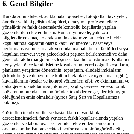
6. Genel Bilgiler
Burada sunulabilecek açıklamalar, görseller, fotoğraflar, tavsiyeler,
öneriler ve bitki gelişim döngüleri, deneyimli profesyonellere
yöneliktir ve farklı denemelerde kontrollü koşullarda yapılan
gözlemlerden elde edilmiştir. Bunlar iyi niyetle, yalnızca
bilgilendirme amaçlı olarak sunulmaktadır ve bu nedenle hiçbir
koşul altında kapsamlı olarak kabul edilmemeli, hasat veya
performans garantisi olarak yorumlanmamalı, belirli faktörleri veya
koşulları (mevcut veya gelecekteki) peşinen belirlememeli ve daha
genel olarak herhangi bir sözleşmesel taahhüt oluşturmaz. Kullanıcı
her şeyden önce kendi işletme koşullarının, yerel coğrafi koşulların,
planlanan yetiştirme döneminin, toprağının, elindeki imkânların
(teknik bilgi ve deneyim ile kültürel teknikler ve uygulamalar gibi),
kaynaklarının (testler ve kontrol yöntemleri gibi) ve ekipmanının ve
daha genel olarak tarımsal, iklimsel, sağlık, çevresel ve ekonomik
bağlamının burada sunulan ürünler, teknikler ve çeşitler için uygun
olduğundan emin olmalıdır (ayrıca Satış Şart ve Koşullarımıza
bakınız).
Gösterilen teknik veriler ve hastalıklara dayanıklılık
derecelendirmeleri, farklı yerlerde, farklı koşullar altında yapılan
gözlemler ve laboratuvar testlerinden elde edilen sonuçların
ortalamalarıdır. Bu, gelecekteki performansın bir öngörüsü değil,