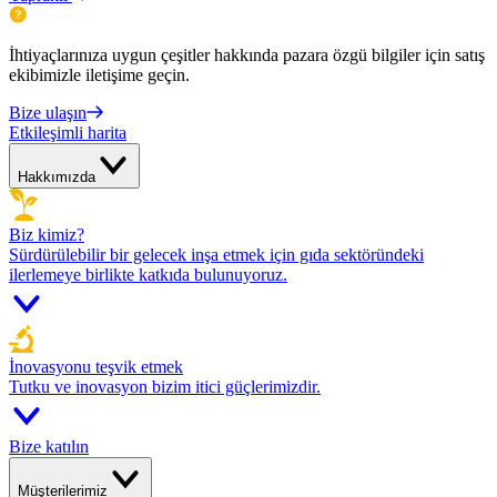
İhtiyaçlarınıza uygun çeşitler hakkında pazara özgü bilgiler için satış
ekibimizle iletişime geçin.
Bize ulaşın
Etkileşimli harita
Hakkımızda
Biz kimiz?
Sürdürülebilir bir gelecek inşa etmek için gıda sektöründeki
ilerlemeye birlikte katkıda bulunuyoruz.
İnovasyonu teşvik etmek
Tutku ve inovasyon bizim itici güçlerimizdir.
Bize katılın
Müşterilerimiz