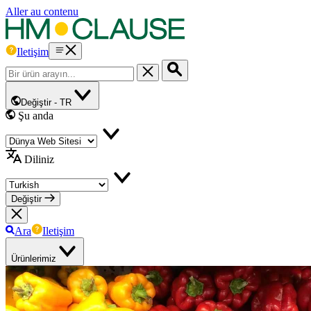
Aller au contenu
Iletişim
Değiştir -
TR
Şu anda
Diliniz
Değiştir
Ara
Iletişim
Ürünlerimiz