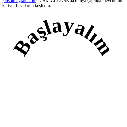
jobs.limagrain.com
. HM.CLAUSE'da dünya çapında mevcut tüm
kariyer fırsatlarını keşfedin.
Başlayalım