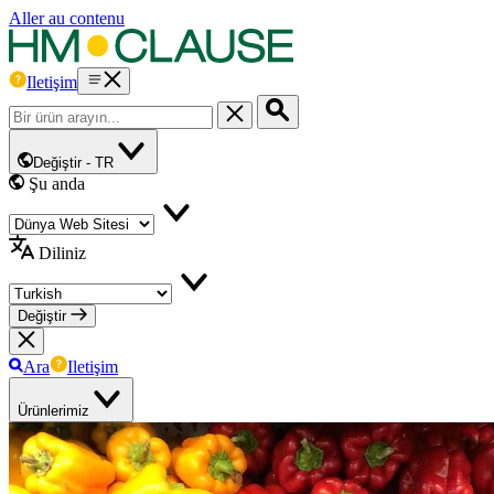
Aller au contenu
Iletişim
Değiştir -
TR
Şu anda
Diliniz
Değiştir
Ara
Iletişim
Ürünlerimiz