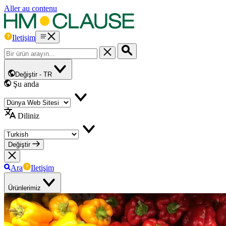
Aller au contenu
Iletişim
Değiştir -
TR
Şu anda
Diliniz
Değiştir
Ara
Iletişim
Ürünlerimiz