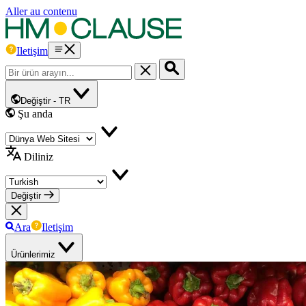
Aller au contenu
Iletişim
Değiştir -
TR
Şu anda
Diliniz
Değiştir
Ara
Iletişim
Ürünlerimiz