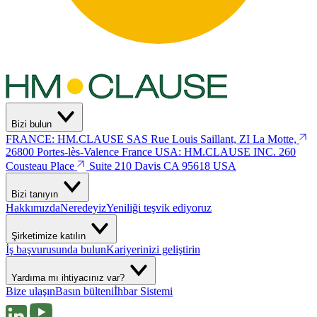
Bizi bulun
FRANCE: HM.CLAUSE SAS
Rue Louis Saillant, ZI La Motte,
26800 Portes-lès-Valence
France
USA: HM.CLAUSE INC.
260
Cousteau Place
Suite 210 Davis
CA 95618 USA
Bizi tanıyın
Hakkımızda
Neredeyiz
Yeniliği teşvik ediyoruz
Şirketimize katılın
İş başvurusunda bulun
Kariyerinizi geliştirin
Yardıma mı ihtiyacınız var?
Bize ulaşın
Basın bülteni
İhbar Sistemi