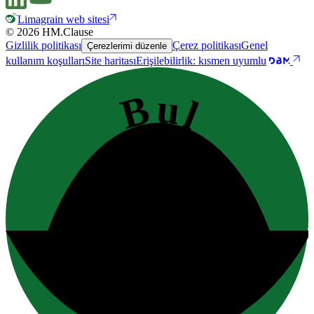
Limagrain web sitesi
© 2026 HM.Clause
Gizlilik politikası
Çerez politikası
Genel
Çerezlerimi düzenle
kullanım koşulları
Site haritası
Erişilebilirlik: kısmen uyumlu
Bul
iletişim