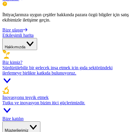
İhtiyaçlarınıza uygun çeşitler hakkında pazara özgü bilgiler için satış
ekibimizle iletişime geçin.
Bize ulaşın
Etkileşimli harita
Hakkımızda
Biz kimiz?
Sürdürülebilir bir gelecek inşa etmek için gıda sektöründeki
ilerlemeye birlikte katkıda bulunuyoruz.
İnovasyonu teşvik etmek
Tutku ve inovasyon bizim itici güçlerimizdir.
Bize katılın
Müşterilerimiz