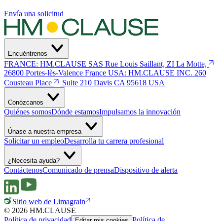
Envía una solicitud
Encuéntrenos
FRANCE: HM.CLAUSE SAS
Rue Louis Saillant, ZI La Motte,
26800 Portes-lès-Valence
France
USA: HM.CLAUSE INC.
260
Cousteau Place
Suite 210 Davis
CA 95618 USA
Conózcanos
Quiénes somos
Dónde estamos
Impulsamos la innovación
Únase a nuestra empresa
Solicitar un empleo
Desarrolla tu carrera profesional
¿Necesita ayuda?
Contáctenos
Comunicado de prensa
Dispositivo de alerta
Sitio web de Limagrain
© 2026 HM.CLAUSE
Política de privacidad
Política de
Editar mis cookies