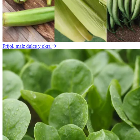
Frijol, maíz dulce y okra