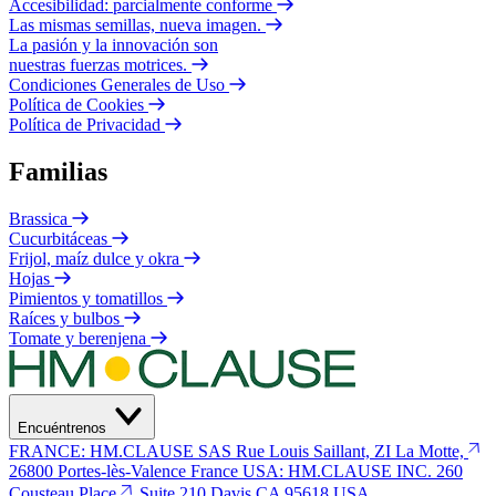
Accesibilidad: parcialmente conforme
Las mismas semillas, nueva imagen.
La pasión y la innovación son
nuestras fuerzas motrices.
Condiciones Generales de Uso
Política de Cookies
Política de Privacidad
Familias
Brassica
Cucurbitáceas
Frijol, maíz dulce y okra
Hojas
Pimientos y tomatillos
Raíces y bulbos
Tomate y berenjena
Encuéntrenos
FRANCE: HM.CLAUSE SAS
Rue Louis Saillant, ZI La Motte,
26800 Portes-lès-Valence
France
USA: HM.CLAUSE INC.
260
Cousteau Place
Suite 210 Davis
CA 95618 USA