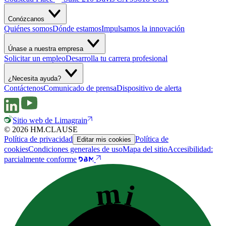
Conózcanos
Quiénes somos
Dónde estamos
Impulsamos la innovación
Únase a nuestra empresa
Solicitar un empleo
Desarrolla tu carrera profesional
¿Necesita ayuda?
Contáctenos
Comunicado de prensa
Dispositivo de alerta
Sitio web de Limagrain
© 2026 HM.CLAUSE
Política de privacidad
Política de
Editar mis cookies
cookies
Condiciones generales de uso
Mapa del sitio
Accesibilidad:
parcialmente conforme
mi