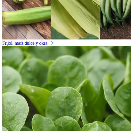
Frijol, maíz dulce y okra