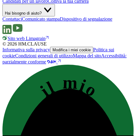
Candidati per un lavoro
Coltiva la tua carriera
Hai bisogno di aiuto?
Contattaci
Comunicato stampa
Dispositivo di segnalazione
Sito web Limagrain
© 2026 HM.CLAUSE
Informativa sulla privacy
Politica sui
Modifica i miei cookie
cookie
Condizioni generali di utilizzo
Mappa del sito
Accessibilità:
parzialmente conforme
il mio