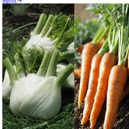
कद्दूवर्गीय