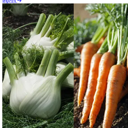
कद्दूवर्गीय