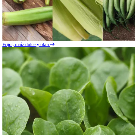
Frijol, maíz dulce y okra