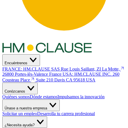
Encuéntrenos
FRANCE: HM.CLAUSE SAS
Rue Louis Saillant, ZI La Motte,
26800 Portes-lès-Valence
France
USA: HM.CLAUSE INC.
260
Cousteau Place
Suite 210 Davis
CA 95618 USA
Conózcanos
Quiénes somos
Dónde estamos
Impulsamos la innovación
Únase a nuestra empresa
Solicitar un empleo
Desarrolla tu carrera profesional
¿Necesita ayuda?