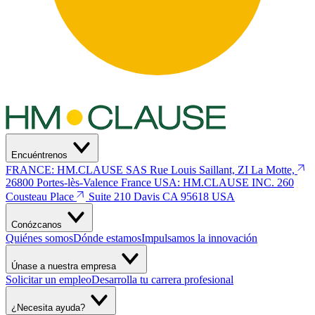
Encuéntrenos
FRANCE: HM.CLAUSE SAS
Rue Louis Saillant, ZI La Motte,
26800 Portes-lès-Valence
France
USA: HM.CLAUSE INC.
260
Cousteau Place
Suite 210 Davis
CA 95618 USA
Conózcanos
Quiénes somos
Dónde estamos
Impulsamos la innovación
Únase a nuestra empresa
Solicitar un empleo
Desarrolla tu carrera profesional
¿Necesita ayuda?