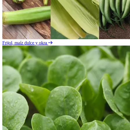
Frijol, maíz dulce y okra