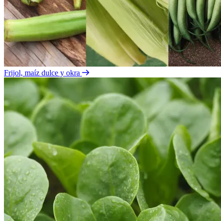
Frijol, maíz dulce y okra